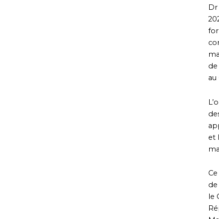
Dr
202
for
co
ma
de 
au 
L’
de
app
et 
ma
Ce 
de 
le 
Ré