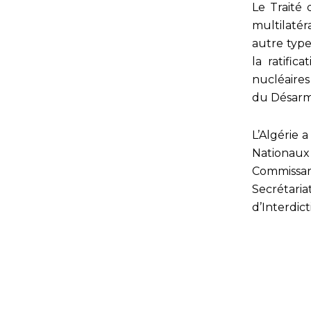
Le Traité 
multilatéra
autre type
la ratific
nucléaires
du Désarmem
L’Algérie 
Nationau
Commissa
Secrétar
d’Interdic
Commissariat à l’Energie 
02, Boulevard Frantz Fanon