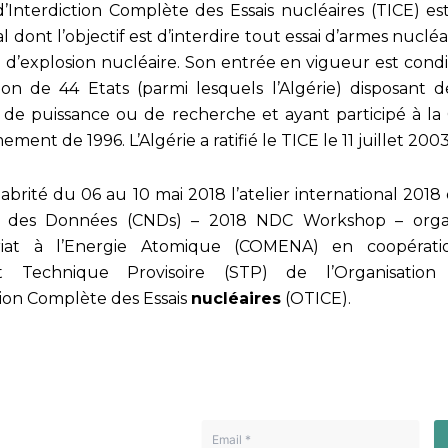
d’Interdiction Complète des Essais nucléaires (TICE) e
l dont l’objectif est d’interdire tout essai d’armes nuclé
 d’explosion nucléaire. Son entrée en vigueur est cond
ation de 44 Etats (parmi lesquels l’Algérie) disposant 
 de puissance ou de recherche et ayant participé à l
ent de 1996. L’Algérie a ratifié le TICE le 11 juillet 2003
a abrité du 06 au 10 mai 2018 l’atelier international 2018
x des Données (CNDs) – 2018 NDC Workshop – organ
riat à l’Energie Atomique (COMENA) en coopérati
iat Technique Provisoire (STP) de l’Organisation
tion Complète des Essais
nucléaires
(OTICE).
Atomique
Lettre d'information