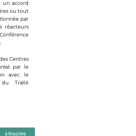
st un accord
aires ou tout
itionnée par
de réacteurs
a Conférence
.
 des Centres
isé par le
on avec le
 du Traité
s'inscrire