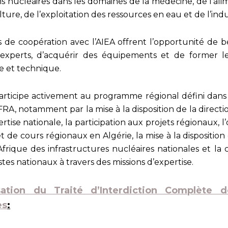
ns nucléaires dans les domaines de la médecine, de l’ali
lture, de l’exploitation des ressources en eau et de l’indu
s de coopération avec l’AIEA offrent l’opportunité de b
d’experts, d’acquérir des équipements et de former l
ue et technique.
participe activement au programme régional défini dans
FRA, notamment par la mise à la disposition de la directi
rtise nationale, la participation aux projets régionaux, l
 et de cours régionaux en Algérie, la mise à la dispositio
Afrique des infrastructures nucléaires nationales et la 
stes nationaux à travers des missions d’expertise.
isation du Traité d’Interdiction Complète d
es
: