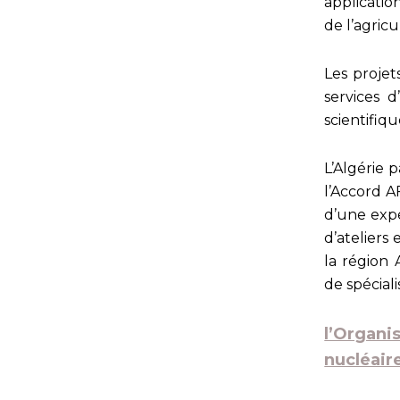
applicatio
de l’agricu
Les projet
services 
scientifiq
L’Algérie 
l’Accord A
d’une expe
d’ateliers
la région 
de spéciali
l’Organ
nucléair