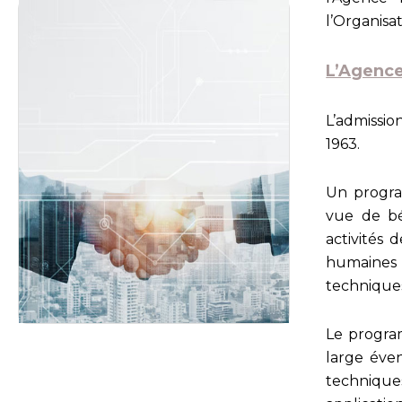
l’Organisa
L’Agence
L’admissi
1963.
Un progra
vue de bé
activités
humaines 
technique
Le progra
large éven
technique