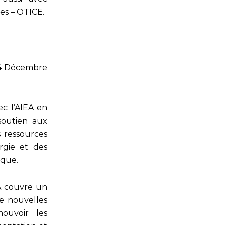
res – OTICE.
24 Décembre
c l’AIEA en
soutien aux
 ressources
rgie et des
ique.
A couvre un
de nouvelles
mouvoir les