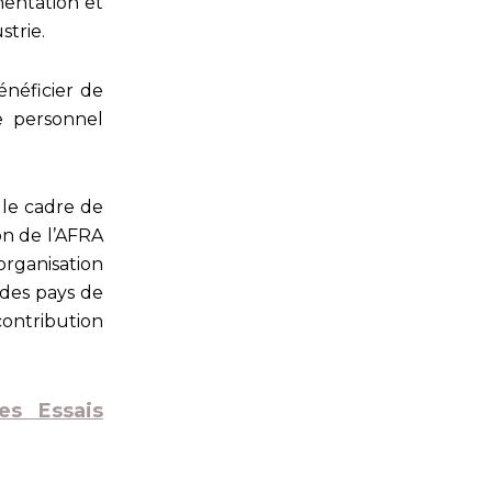
mentation et
strie.
énéficier de
e personnel
 le cadre de
on de l’AFRA
’organisation
n des pays de
contribution
es Essais