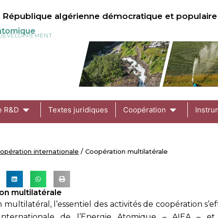
République algérienne démocratique et populaire
 atomique
U DÉVELOPPEMENT
de R&D
Textes juridiques
Coopération
Instru
opération internationale
/ Coopération multilatérale
on multilatérale
 multilatéral, l’essentiel des activités de coopération s’
Internationale de l’Energie Atomique – AIEA – et