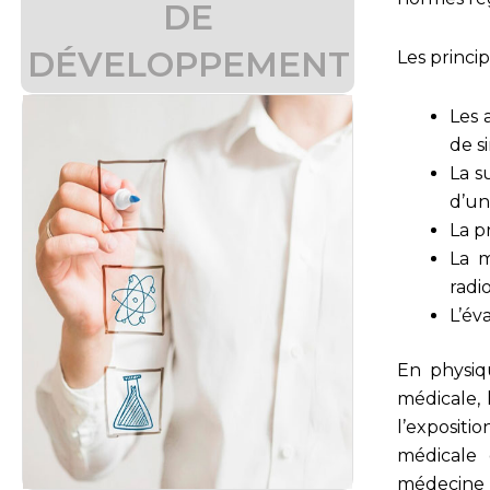
DE
DÉVELOPPEMENT
Les princi
Les 
de s
La s
d’un
La p
La m
radio
L’év
En physiq
médicale, 
l’expositi
médicale 
médecine 