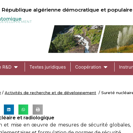
République algérienne démocratique et populaire
 atomique
U DÉVELOPPEMENT
de R&D
Textes juridiques
Coopération
Instru
D
/
Activités de recherche et de développement
/ Sureté nucléaire
léaire et radiologique​
on et mise en œuvre de mesures de sécurité globales, 
lementaires et formulation de normes de sécurité.