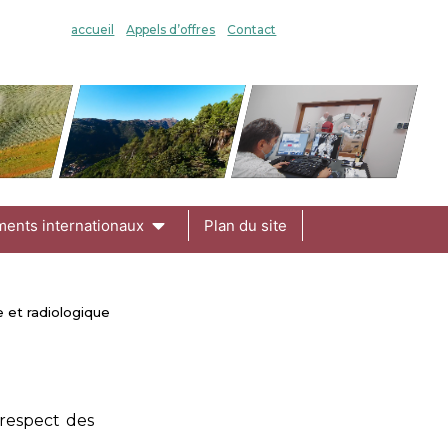
accueil
Appels d’offres
Contact
ments internationaux
Plan du site
 et radiologique​
respect des