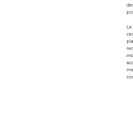
des
pr
Le 
cen
pl
re
in
acc
men
co