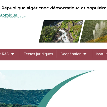
République algérienne démocratique et populaire
 atomique
U DÉVELOPPEMENT
de R&D
Textes juridiques
Coopération
Instru