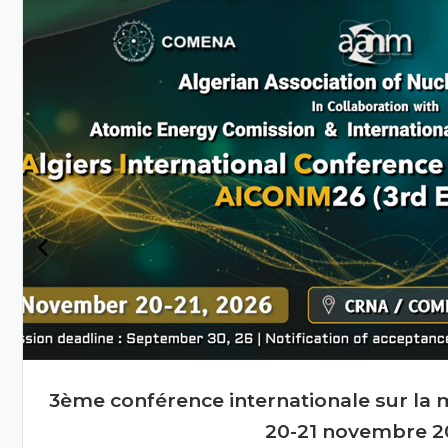
Algérie grâce à la science
et à la technologie
nucléaires
En savoir plus
cléaire pour les intervenants
Deuxiè
7-29 juillet 2026.