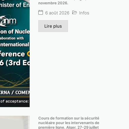
novembre 2026.
6 août 2026
Infos
Lire plus
ommissariat à
3ème conférence inter
Cours de formation sur la sécurité
nucléaire pour les intervenants de
 .
première ligne, Alger, 27-29 juillet