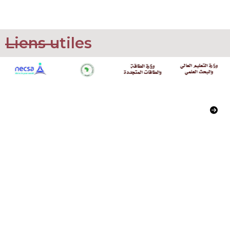
Liens utiles
Commissariat à l’Energie Atomique
02, Boulevard Frantz Fanon
Alger, Algerie