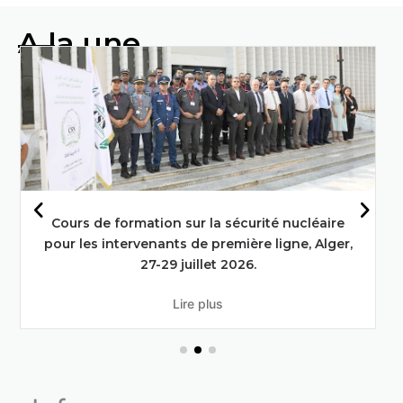
A la une
Faire progresser l'alimentation et
l'agriculture grâce aux techniques
nucléaires : L'engagement de l'Algérie
en faveur des objectifs de
développement durable
En savoir plus
Deuxième réunion du conseil d’administration
du commissariat à l’énergie atomique en session
ordinaire .
Lire plus