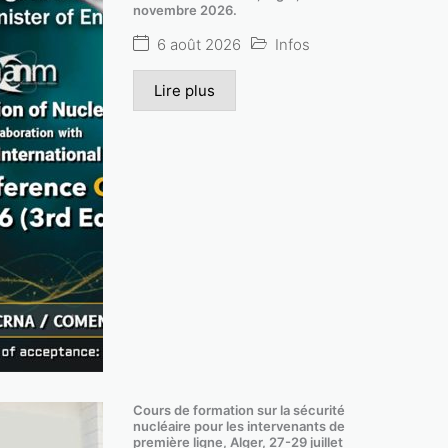
novembre 2026.
6 août 2026
Infos
Lire plus
réunion du conseil d’administration du com
Cours de formation sur la sécurité
nucléaire pour les intervenants de
l’énergie atomique en session ordinaire .
première ligne, Alger, 27-29 juillet