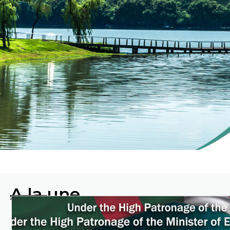
ENVIRO
A la une
Protéger
l'environnement en