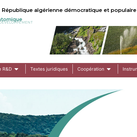
République algérienne démocratique et populaire
 atomique
U DÉVELOPPEMENT
de R&D
Textes juridiques
Coopération
Instru