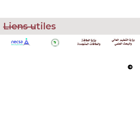
Liens utiles
Commissariat à l’Energie Atomique
02, Boulevard Frantz Fanon
Alger, Algerie