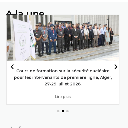
A la une
Faire progresser l'alimentation et
l'agriculture grâce aux techniques
nucléaires : L'engagement de l'Algérie
en faveur des objectifs de
développement durable
En savoir plus
Deuxième réunion du conseil d’administration
du commissariat à l’énergie atomique en session
ordinaire .
Lire plus