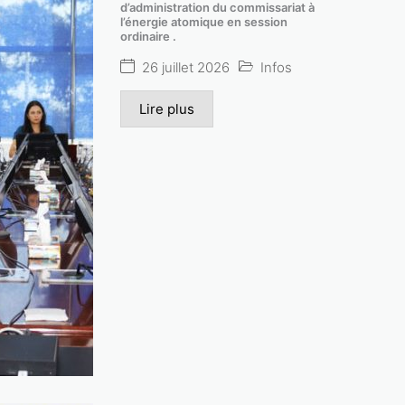
d’administration du commissariat à
ions en médecine nucléaire, Alger, 10-11 nov
l’énergie atomique en session
ordinaire .
Lire plus
26 juillet 2026
Infos
Lire plus