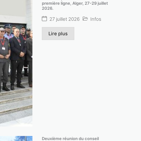
première ligne, Alger, 27-29 juillet
2026.
27 juillet 2026
Infos
Lire plus
férence nationale sur les applications des 
es. Tendances en production des radioisotope
Deuxième réunion du conseil