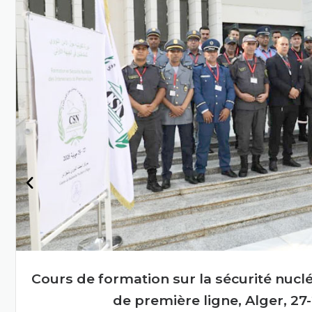
Algérie grâce à la science
et à la technologie
nucléaires
En savoir plus
Deuxième réunion du conseil d’adminis
l’énergie atomique en sessi