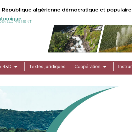
République algérienne démocratique et populaire
 atomique
U DÉVELOPPEMENT
de R&D
Textes juridiques
Coopération
Instru