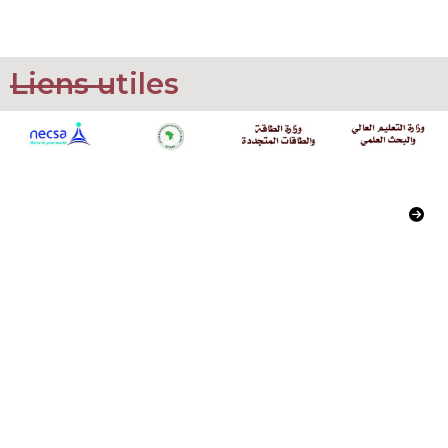
Liens utiles
Commissariat à l’Energie Atomique
02, Boulevard Frantz Fanon
Alger, Algerie