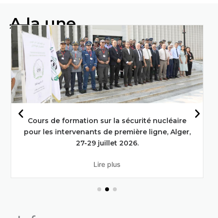
A la une
Faire progresser l'alimentation et
l'agriculture grâce aux techniques
nucléaires : L'engagement de l'Algérie
en faveur des objectifs de
développement durable
En savoir plus
Deuxième réunion du conseil d’administration
du commissariat à l’énergie atomique en session
ordinaire .
Lire plus