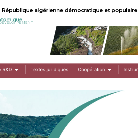
République algérienne démocratique et populaire
 atomique
U DÉVELOPPEMENT
de R&D
Textes juridiques
Coopération
Instru