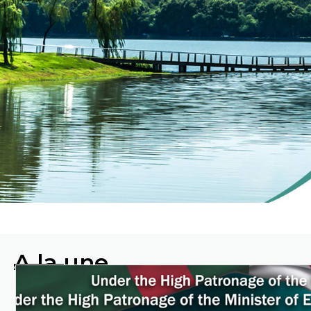
ENVIRO
A la une
Protéger
l'environnement en