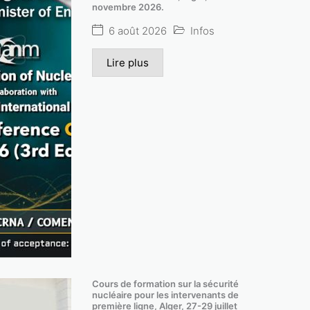
novembre 2026.
6 août 2026
Infos
Lire plus
réunion du conseil d’administration du com
Cours de formation sur la sécurité
nucléaire pour les intervenants de
l’énergie atomique en session ordinaire .
première ligne, Alger, 27-29 juillet