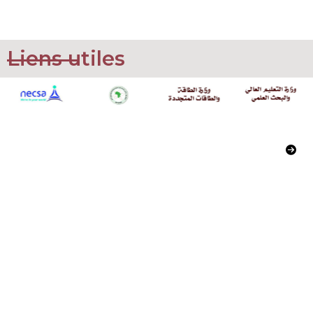
Liens utiles
Commissariat à l’Energie Atomique
02, Boulevard Frantz Fanon
Alger, Algerie