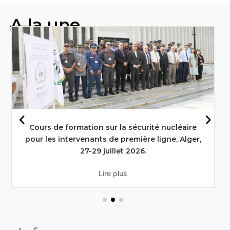
A la une
Faire progresser l'alimentation et
l'agriculture grâce aux techniques
nucléaires : L'engagement de l'Algérie
en faveur des objectifs de
développement durable
En savoir plus
Deuxième réunion du conseil d’administration
du commissariat à l’énergie atomique en session
ordinaire .
Lire plus