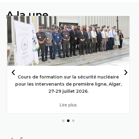
A la une
Faire progresser l'alimentation et
l'agriculture grâce aux techniques
nucléaires : L'engagement de l'Algérie
en faveur des objectifs de
développement durable
En savoir plus
Deuxième réunion du conseil d’administration
du commissariat à l’énergie atomique en session
ordinaire .
Lire plus