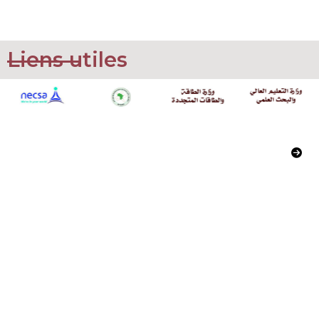
Liens utiles
Commissariat à l’Energie Atomique
02, Boulevard Frantz Fanon
Alger, Algerie