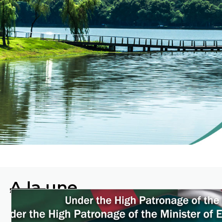
ENVIRO
A la une
Protéger
l'environnement en