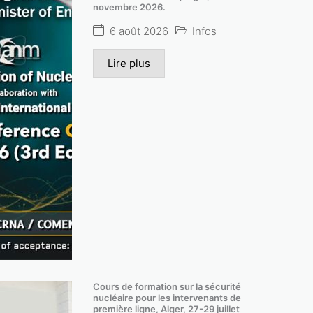
novembre 2026.
6 août 2026
Infos
Lire plus
réunion du conseil d’administration du com
Cours de formation sur la sécurité
nucléaire pour les intervenants de
l’énergie atomique en session ordinaire .
première ligne, Alger, 27-29 juillet