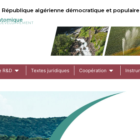
République algérienne démocratique et populaire
 atomique
U DÉVELOPPEMENT
de R&D
Textes juridiques
Coopération
Instru