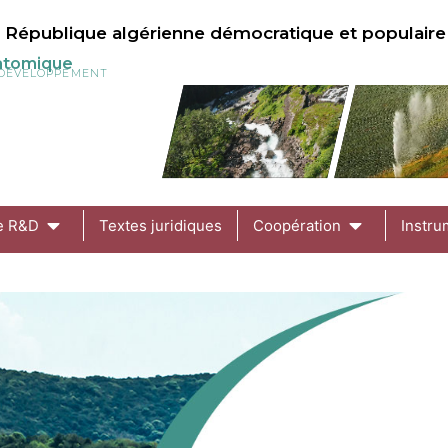
République algérienne démocratique et populaire
 atomique
U DÉVELOPPEMENT
de R&D
Textes juridiques
Coopération
Instru