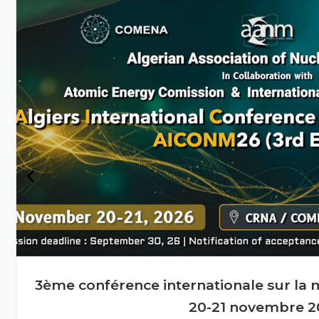
Algérie grâce à la science
et à la technologie
nucléaires
En savoir plus
tervenants
Deuxième réunion du cons
l’énergie ato