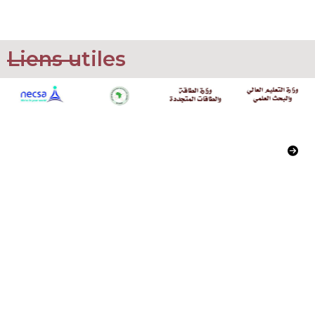
Liens utiles
Commissariat à l’Energie Atomique
02, Boulevard Frantz Fanon
Alger, Algerie