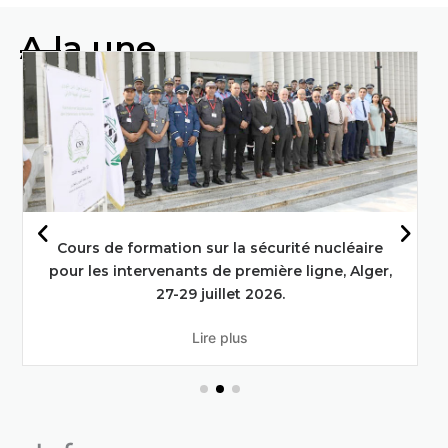
A la une
Faire progresser l'alimentation et
l'agriculture grâce aux techniques
nucléaires : L'engagement de l'Algérie
en faveur des objectifs de
développement durable
En savoir plus
Deuxième réunion du conseil d’administration
du commissariat à l’énergie atomique en session
ordinaire .
Lire plus